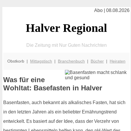
Abo | 08.08.2026
Halver Regional
Die Zeitung mit Nur Guten Nachrichten
Obstkorb |
Mittagstisch
|
Branchenbuch
|
Bücher
|
Heiraten
Was für eine
Wohltat: Basefasten in Halver
Basenfasten, auch bekannt als alkalisches Fasten, hat sich
in den letzten Jahren als ein beliebter Ernährungstrend
entwickelt. Es basiert auf der Idee, dass der Verzehr von
bestimmten Lebensmitteln helfen kann, den pH-Wert des