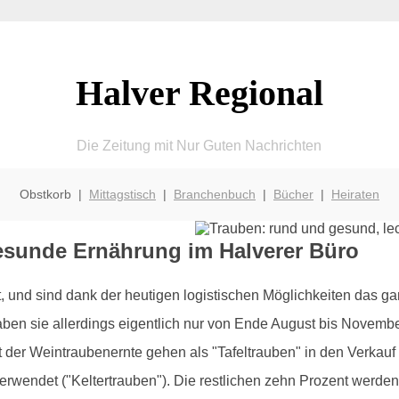
Halver Regional
Die Zeitung mit Nur Guten Nachrichten
Obstkorb |
Mittagstisch
|
Branchenbuch
|
Bücher
|
Heiraten
gesunde Ernährung im Halverer Büro
nd sind dank der heutigen logistischen Möglichkeiten das ganze
aben sie allerdings eigentlich nur von Ende August bis Novemb
er Weintraubenernte gehen als "Tafeltrauben" in den Verkauf 
erwendet ("Keltertrauben"). Die restlichen zehn Prozent werde