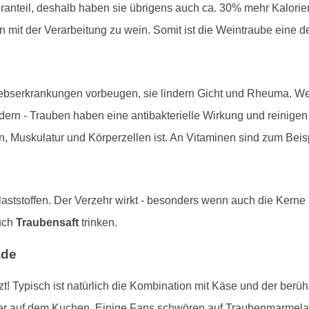
anteil, deshalb haben sie übrigens auch ca. 30% mehr Kalorien
it der Verarbeitung zu wein. Somit ist die Weintraube eine de
rebserkrankungen vorbeugen, sie lindern Gicht und Rheuma. Weit
dern - Trauben haben eine antibakterielle Wirkung und reinige
n, Muskulatur und Körperzellen ist. An Vitaminen sind zum Beis
aststoffen. Der Verzehr wirkt - besonders wenn auch die Kerne
uch
Traubensaft
trinken.
ade
! Typisch ist natürlich die Kombination mit Käse und der berü
er auf dem Kuchen. Einige Fans schwören auf Traubenmarmelad