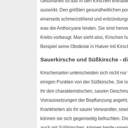
Gesundheit ist das in den Kirschen enthal
auswirkt. Den größten gesundheitlichen pos
einerseits schmerzstillend und entzündungs
was die Anthocyane leisten. Sie sind hervor
Krebs vorbeugt. Man sieht also, Kirschen 
Beispiel seine Obstkiste in Halver mit Kirsch
Sauerkirsche und Süßkirsche - d
Kirschenarten unterscheiden sich nicht nu
einigen Punkten von der Süßkirsche. Sie is
ihr den charakteristischen, sauren Geschma
Vorraussetzungen der Bepflanzung angeht. 
Krankheiten als ihr saurer Verwandter, sow
können sie sich gegenseitig befruchten. Di
auch mit Süßkirschen, können beide voneina