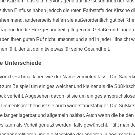
tene Kalzium, das sich hervorragend auf die Gesundheit der Mu
itiven Einfluss haben jedoch die roten Farbstoffe der Kirsche
hemmend, andererseits helfen sie außerordentlich gut bei Rheu
ragend für die Herzgesundheit, pflegen die Gefäße und fangen v
haben ihren guten Ruf nicht umsonst und sind in jeder Hinsich
en füllt, der tut definitiv etwas für seine Gesundheit.
ie Unterschiede
r vom Geschmack her, wie der Name vermuten lässt. Die Sauerkir
t zum Beispiel um einiges weicher und kleiner als die Süßkirsc
ck verleiht. Abgesehen davon ist sie um einiges anspruchslose
Dementsprechend ist sie auch widerstandsfähiger. Die Süßkirsc
ie länger lagerbar und allgemein haltbar. Auch wenn die beiden
es kann als Vorteil genutzt werden, falls gewünscht. Füllt man 
nder profitieren und die Nachteile der anderen in gewisser Hi